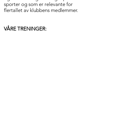
sporter og som er relevante for
flertallet av klubbens medlemmer.
VÅRE TRENINGER:
Det er pr i dag ikke avsatt faste
tidspunkt for treninger i kalenderen.
Det inviteres til treninger på
facebooksiden KHK Medlem. Treninger
arrangert av KHK er hovedsakelig
egentreninger, men det vil være en
instruktør tilstede som kan bistå med
hjelp og råd for de som trenger og
ønsker det. Instruktør har også
overordnet ansvar for organisering av
treningen.
Kurs
Det holdes stadig ulike kurs i
hverdagslydighet i KHK inkludert
valpekurs, unghundkurs,
aktiviseringskurs med mer. Klikk på