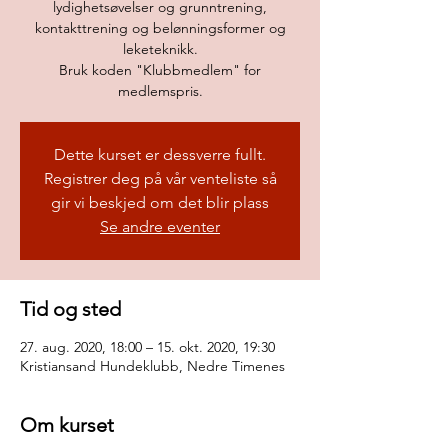
lydighetsøvelser og grunntrening,
kontakttrening og belønningsformer og
leketeknikk.
Bruk koden "Klubbmedlem" for
medlemspris.
Dette kurset er dessverre fullt.
Registrer deg på vår venteliste så
gir vi beskjed om det blir plass
Se andre eventer
Tid og sted
27. aug. 2020, 18:00 – 15. okt. 2020, 19:30
Kristiansand Hundeklubb, Nedre Timenes
Om kurset