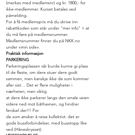
(merkes med medlemsnr) og kr. 1800,- for
ikke-medlemmer. Kurset betales ved 
påmelding.  
For å få medlemspris må du skrive inn 
rabattkoden som står under "mer info" + at 
du må føre på medlemsnummer. 
Medlemsnummer finner du på NKK.no 
under «min side».
Praktisk informasjon
PARKERING 
Parkeringsplassen vår burde kunne gi plass 
til de fleste, om dere stuer dere godt
sammen, men kanskje ikke de som kommer 
aller sist… Det er flere muligheter i 
nærheten, men viktig
at dere ikke parkerer langs den smale veien 
videre ned mot båthavnen, og hindrer 
ferdsel der!!! For
de som ønsker å reise kollektivt: det er 
gode bussforbindelser, med busstopp like 
ved (Håneskrysset).