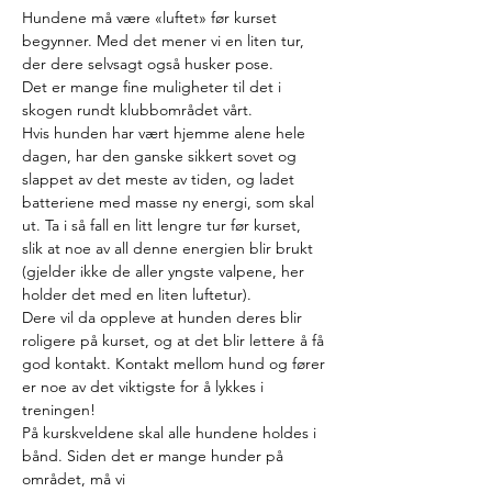
Hundene må være «luftet» før kurset 
begynner. Med det mener vi en liten tur, 
der dere selvsagt også husker pose. 
Det er mange fine muligheter til det i 
skogen rundt klubbområdet vårt. 
Hvis hunden har vært hjemme alene hele 
dagen, har den ganske sikkert sovet og 
slappet av det meste av tiden, og ladet 
batteriene med masse ny energi, som skal 
ut. Ta i så fall en litt lengre tur før kurset, 
slik at noe av all denne energien blir brukt 
(gjelder ikke de aller yngste valpene, her 
holder det med en liten luftetur). 
Dere vil da oppleve at hunden deres blir 
roligere på kurset, og at det blir lettere å få 
god kontakt. Kontakt mellom hund og fører 
er noe av det viktigste for å lykkes i 
treningen!
På kurskveldene skal alle hundene holdes i 
bånd. Siden det er mange hunder på 
området, må vi