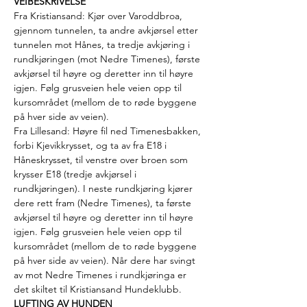
VEIBESKRIVELSE 
Fra Kristiansand: Kjør over Varoddbroa, 
gjennom tunnelen, ta andre avkjørsel etter 
tunnelen mot Hånes, ta tredje avkjøring i 
rundkjøringen (mot Nedre Timenes), første 
avkjørsel til høyre og deretter inn til høyre 
igjen. Følg grusveien hele veien opp til 
kursområdet (mellom de to røde byggene 
på hver side av veien).
Fra Lillesand: Høyre fil ned Timenesbakken, 
forbi Kjevikkrysset, og ta av fra E18 i 
Håneskrysset, til venstre over broen som 
krysser E18 (tredje avkjørsel i 
rundkjøringen). I neste rundkjøring kjører 
dere rett fram (Nedre Timenes), ta første 
avkjørsel til høyre og deretter inn til høyre 
igjen. Følg grusveien hele veien opp til 
kursområdet (mellom de to røde byggene 
på hver side av veien). Når dere har svingt 
av mot Nedre Timenes i rundkjøringa er 
det skiltet til Kristiansand Hundeklubb.
LUFTING AV HUNDEN