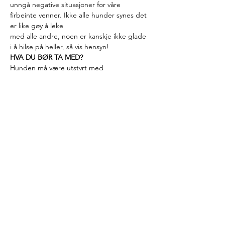
unngå negative situasjoner for våre 
firbeinte venner. Ikke alle hunder synes det 
er like gøy å leke
med alle andre, noen er kanskje ikke glade 
i å hilse på heller, så vis hensyn!
HVA DU BØR TA MED?
Hunden må være utstyrt med 
halsbånd/sele, og bånd/kobbel av passe 
lengde. IKKE ta med
«flexibånd», det egner seg ikke på kurs! 
Eieren må være utstyrt med hundens 
favorittleke. Ta også
med en god porsjon med godbiter som 
hunden din er ekstra glad i. Nå skal du 
nemlig konkurrere
med mange andre hunder om hvem som 
er den gøyeste og mest interessante for 
hunden din på
Strømme disse kveldene! Kle dere godt, 
kurs blir det, uansett vær!
Godt humør, og masse tålmodighet 