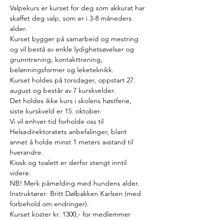
Valpekurs er kurset for deg som akkurat har 
skaffet deg valp, som er i 3-8 måneders 
alder.
Kurset bygger på samarbeid og mestring 
og vil bestå av enkle lydighetsøvelser og
grunntrening, kontakttrening, 
belønningsformer og leketeknikk.
Kurset holdes på torsdager, oppstart 27. 
august og består av 7 kurskvelder. 
Det holdes ikke kurs i skolens høstferie, 
siste kurskveld er 15. oktober.
Vi vil enhver tid forholde oss til 
Helsedirektoratets anbefalinger, blant 
annet å holde minst 1 meters avstand til 
hverandre. 
Kiosk og toalett er derfor stengt inntil 
videre.
NB! Merk påmelding med hundens alder.
Instruktører: Britt Dølbakken Karlsen (med 
forbehold om endringer).
Kurset koster kr. 1300,- for medlemmer 