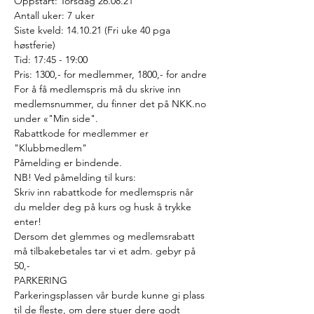
Oppstart: Torsdag 26.08.21
Antall uker: 7 uker
Siste kveld: 14.10.21 (Fri uke 40 pga 
høstferie)
Tid: 17:45 - 19:00
Pris: 1300,- for medlemmer, 1800,- for andre
For å få medlemspris må du skrive inn 
medlemsnummer, du finner det på NKK.no 
under «"Min side".
Rabattkode for medlemmer er 
"Klubbmedlem"
Påmelding er bindende.
NB! Ved påmelding til kurs:
Skriv inn rabattkode for medlemspris når 
du melder deg på kurs og husk å trykke 
enter!
Dersom det glemmes og medlemsrabatt 
må tilbakebetales tar vi et adm. gebyr på 
50,-
PARKERING
Parkeringsplassen vår burde kunne gi plass 
til de fleste, om dere stuer dere godt