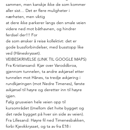
sammen, men kanskje ikke de som kommer 
aller sist… Det er flere muligheter i 
nærheten, men viktig
at dere ikke parkerer langs den smale veien 
videre ned mot båthavnen, og hindrer 
ferdsel der!!! For
de som ønsker å reise kollektivt: det er 
gode bussforbindelser, med busstopp like 
ved (Håneskrysset).
VEIBESKRIVELSE (LINK TIL GOOGLE MAPS)
Fra Kristiansand: Kjør over Varoddbroa, 
gjennom tunnelen, ta andre avkjørsel etter 
tunnelen mot Hånes, ta tredje avkjøring i 
rundkjøringen (mot Nedre Timenes), første 
avkjørsel til høyre og deretter inn til høyre 
igjen.
Følg grusveien hele veien opp til 
kursområdet ((mellom det hvite bygget og 
det røde bygget på hver sin side av veien).
Fra Lillesand: Høyre fil ned Timenesbakken, 
forbi Kjevikkrysset, og ta av fra E18 i 