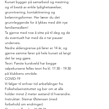
Kurset bygger på samarbeid og mestring 
og vil bestå av enkle lydighetsøvelser, 
grunntrening, kontakttrening og 
belønningsformer. Her lærer du det 
grunnleggende for å lykkes med ditt nye 
familiemedlem!
Ta gjerne med noe å sitte på til deg og de 
du eventuelt har med da vi tar pauser 
underveis.
Nedre aldersgrense på fører er 14 år, og 
gjerne samme fører på hele kurset så langt 
det lar seg gjøre.
Teori: Første kurskveld har begge 
valpekursene felles teori fra kl. 17:30 - 19:30 
på klubbens område.
COVID-19
Vi følger til enhver tid anbefalinger fra 
Folkehelseinstituttet og ber om at alle 
holder minst 2 meter avstand til hverandre.
Instruktør: Steinar Østensen (med 
forbehold om endringer)