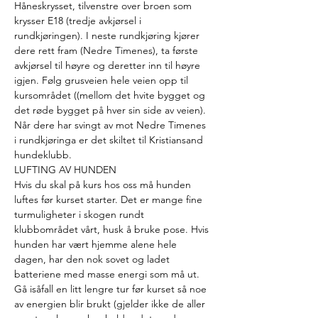
Håneskrysset, tilvenstre over broen som 
krysser E18 (tredje avkjørsel i 
rundkjøringen). I neste rundkjøring kjører 
dere rett fram (Nedre Timenes), ta første 
avkjørsel til høyre og deretter inn til høyre 
igjen. Følg grusveien hele veien opp til 
kursområdet ((mellom det hvite bygget og 
det røde bygget på hver sin side av veien). 
Når dere har svingt av mot Nedre Timenes 
i rundkjøringa er det skiltet til Kristiansand 
hundeklubb.
LUFTING AV HUNDEN
Hvis du skal på kurs hos oss må hunden 
luftes før kurset starter. Det er mange fine 
turmuligheter i skogen rundt 
klubbområdet vårt, husk å bruke pose. Hvis 
hunden har vært hjemme alene hele 
dagen, har den nok sovet og ladet 
batteriene med masse energi som må ut. 
Gå isåfall en litt lengre tur før kurset så noe 
av energien blir brukt (gjelder ikke de aller 