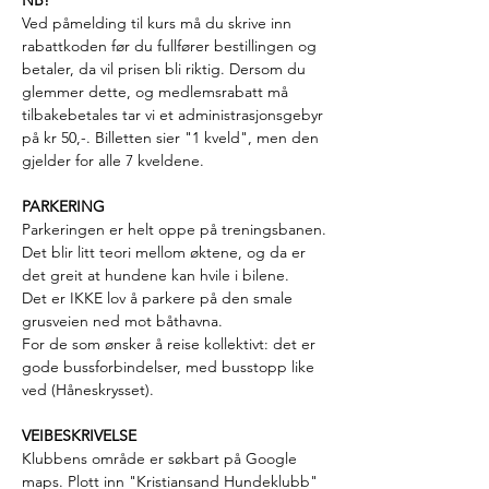
NB!
Ved påmelding til kurs må du skrive inn 
rabattkoden før du fullfører bestillingen og 
betaler, da vil prisen bli riktig. Dersom du 
glemmer dette, og medlemsrabatt må 
tilbakebetales tar vi et administrasjonsgebyr 
på kr 50,-. Billetten sier "1 kveld", men den 
gjelder for alle 7 kveldene.
PARKERING
Parkeringen er helt oppe på treningsbanen.
Det blir litt teori mellom øktene, og da er 
det greit at hundene kan hvile i bilene.
Det er IKKE lov å parkere på den smale 
grusveien ned mot båthavna.
For de som ønsker å reise kollektivt: det er 
gode bussforbindelser, med busstopp like 
ved (Håneskrysset).
VEIBESKRIVELSE
Klubbens område er søkbart på Google 
maps. Plott inn "Kristiansand Hundeklubb" 