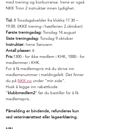
med trening og konkurranse. Irene er også 
NKK Trinn 2 instruktør innen Lydighet. 
Tid: 
8
Torsdagskvelder fra klokka 17.30 – 
19.00. (IKKE trening i høstferien 2.oktober)
Første treningsdag:
 Torsdag 14.august 
Siste treningsdag:
 Torsdag 9.oktober
Instruktør: 
Irene Sørsvann
Antall plasser:
 6
Pris:
1300.- for ikke medlem i KHK, 1000.- for 
medlemmer i KHK. 
For å få medlemspris må du skrive inn 
medlemsnummer i meldingsfelt. Det finner 
du på 
NKK.no
 under "min side".
Husk å legge inn rabattkode 
"
klubbmedlem2
" før du bestiller for å få 
medlemspris.
Påmelding er bindende, refunderes kun 
ved veterinærattest eller legeerklæring.