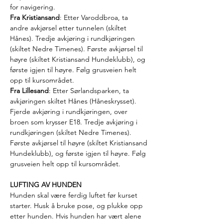
for navigering.
Fra Kristiansand
: Etter Varoddbroa, ta 
andre avkjørsel etter tunnelen (skiltet 
Hånes). Tredje avkjøring i rundkjøringen 
(skiltet Nedre Timenes). Første avkjørsel til 
høyre (skiltet Kristiansand Hundeklubb), og 
første igjen til høyre. Følg grusveien helt 
opp til kursområdet.
Fra Lillesand
: Etter Sørlandsparken, ta 
avkjøringen skiltet Hånes (Håneskrysset). 
Fjerde avkjøring i rundkjøringen, over 
broen som krysser E18. Tredje avkjøring i 
rundkjøringen (skiltet Nedre Timenes). 
Første avkjørsel til høyre (skiltet Kristiansand 
Hundeklubb), og første igjen til høyre. Følg 
grusveien helt opp til kursområdet.
LUFTING AV HUNDEN
Hunden skal være ferdig luftet før kurset 
starter. Husk å bruke pose, og plukke opp 
etter hunden. Hvis hunden har vært alene 