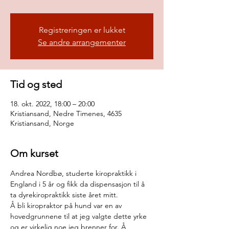
Registreringen er lukket
Se andre arrangementer
Tid og sted
18. okt. 2022, 18:00 – 20:00
Kristiansand, Nedre Timenes, 4635
Kristiansand, Norge
Om kurset
Andrea Nordbø, studerte kiropraktikk i 
England i 5 år og fikk da dispensasjon til å 
ta dyrekiropraktikk siste året mitt.
Å bli kiropraktor på hund var en av 
hovedgrunnene til at jeg valgte dette yrke 
og er virkelig noe jeg brenner for. Å 