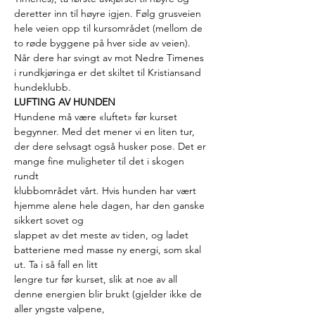
deretter inn til høyre igjen. Følg grusveien 
hele veien opp til kursområdet (mellom de 
to røde byggene på hver side av veien).
Når dere har svingt av mot Nedre Timenes 
i rundkjøringa er det skiltet til Kristiansand 
hundeklubb.
LUFTING AV HUNDEN
Hundene må være «luftet» før kurset 
begynner. Med det mener vi en liten tur,
der dere selvsagt også husker pose. Det er 
mange fine muligheter til det i skogen 
rundt
klubbområdet vårt. Hvis hunden har vært 
hjemme alene hele dagen, har den ganske 
sikkert sovet og
slappet av det meste av tiden, og ladet 
batteriene med masse ny energi, som skal 
ut. Ta i så fall en litt
lengre tur før kurset, slik at noe av all 
denne energien blir brukt (gjelder ikke de 
aller yngste valpene,