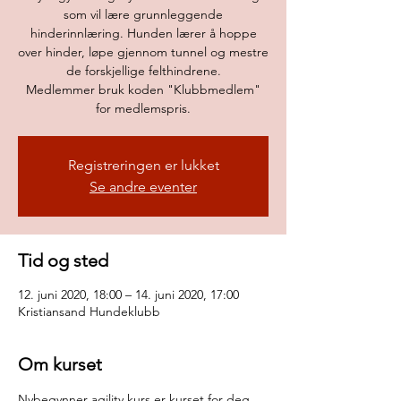
som vil lære grunnleggende
hinderinnlæring. Hunden lærer å hoppe
over hinder, løpe gjennom tunnel og mestre
de forskjellige felthindrene.
Medlemmer bruk koden "Klubbmedlem"
for medlemspris.
Registreringen er lukket
Se andre eventer
Tid og sted
12. juni 2020, 18:00 – 14. juni 2020, 17:00
Kristiansand Hundeklubb
Om kurset
Nybegynner agility kurs er kurset for deg 