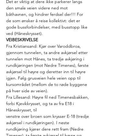
Det er viktig at dere ikke parkerer langs 
den smale veien videre ned mot 
båthavnen, og hindrer ferdsel der!!! For
de som ønsker å reise kollektivt: det er 
gode bussforbindelser, med busstopp like 
ved (Håneskrysset).
VEIBESKRIVELSE 
Fra Kristiansand: Kjør over Varoddbroa, 
gjennom tunnelen, ta andre avkjørsel etter 
tunnelen mot Hånes, ta tredje avkjøring i 
rundkjøringen (mot Nedre Timenes), første 
avkjørsel til høyre og deretter inn til høyre 
igjen. Følg grusveien hele veien opp til 
kursområdet (mellom de to røde byggene 
på hver side av veien).
Fra Lillesand: Høyre fil ned Timenesbakken, 
forbi Kjevikkrysset, og ta av fra E18 i 
Håneskrysset, til
venstre over broen som krysser E-18 (tredje 
avkjørsel i rundkjøringen). I neste 
rundkjøring kjører dere rett fram (Nedre 
Timenes), ta første avkjørsel til høyre og 