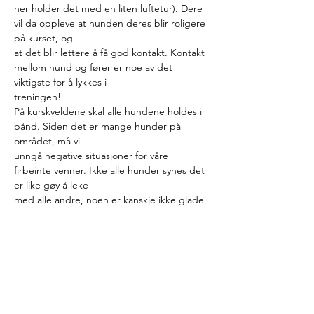
her holder det med en liten luftetur). Dere 
vil da oppleve at hunden deres blir roligere 
på kurset, og
at det blir lettere å få god kontakt. Kontakt 
mellom hund og fører er noe av det 
viktigste for å lykkes i
treningen!
På kurskveldene skal alle hundene holdes i 
bånd. Siden det er mange hunder på 
området, må vi
unngå negative situasjoner for våre 
firbeinte venner. Ikke alle hunder synes det 
er like gøy å leke
med alle andre, noen er kanskje ikke glade 
i å hilse på heller, så vis hensyn!
HVA DU BØR TA MED?
Hunden må være utstyrt med 
halsbånd/sele, og bånd/kobbel av passe 
lengde. IKKE ta med
«flexibånd», det egner seg ikke på kurs! 
Eieren må være utstyrt med hundens 