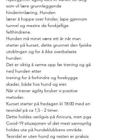
som vil lære grunnleggende 
hinderinnlæring. Hunden
lærer å hoppe over hinder, løpe gjennom 
tunnel og mestre de forskjellige 
felthindrene.
Hunden må minst være ett år når man 
starter på kurset, dette grunnet den fysiske
utviklingen og for å ikke overbelaste 
hunden. 
Det er viktig å varme opp før trening og gå 
ned hunden etter
trening for å forhindre og forebygge 
skader, både hos hund og eier. 
Når vi trener agility bruker vi positive 
metoder.
Kurset starter på fredagen kl 18:00 med en 
teoridel på ca 1,5 - 2 timer. 
Dette holdes vanligvis på Anicura, men pga 
Covid-19 situasjonen vil det mest sannsynlig 
holdes ute på hundeklubbens område.
Teoridel er uten hund og resten er praksis 