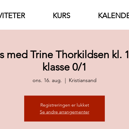
VITETER
KURS
KALEND
rs med Trine Thorkildsen kl. 
klasse 0/1
ons. 16. aug.
  |  
Kristiansand
Registreringen er lukket
Se andre arrangementer