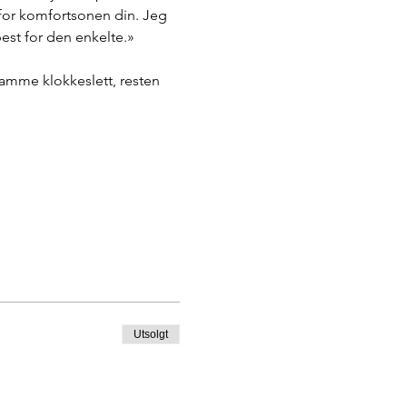
nfor komfortsonen din. Jeg 
best for den enkelte.»
samme klokkeslett, resten 
Utsolgt