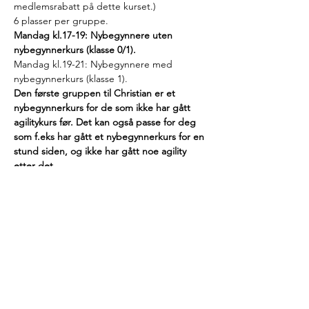
medlemsrabatt på dette kurset.)
6 plasser per gruppe.
Mandag kl.17-19: Nybegynnere uten 
nybegynnerkurs (klasse 0/1).
Mandag kl.19-21: Nybegynnere med 
nybegynnerkurs (klasse 1).
Den første gruppen til Christian er et 
nybegynnerkurs for de som ikke har gått 
agilitykurs før. Det kan også passe for deg 
som f.eks har gått et nybegynnerkurs for en 
stund siden, og ikke har gått noe agility 
etter det.
Den andre gruppen til Christian passer for 
deg som har gått nybegynnerkurs og litt 
agility etterpå, og gruppen vil fokusere på 
klasse 1 nivå.
Velkommen på kurs!
Påmelding