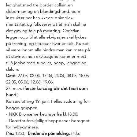
lydighet med tre border collier, en 
doberman og en blandingshund. Som 
instruktør har han «keep it simple» - 
mentalitet og fokuserer på at man skal ha 
det gøy og føle på mestring. Christian 
legger opp til at alle ekvipasjer skal lykkes 
på trening, og tilpasser hver enkelt. Kurset 
vil være innom alle hindre man kan møte på 
et stevne, men ekvipasjene kommer mest 
til å jobbe med tuneller, hopp, lengde og 
slalom.
Dato:
 27.03, 03.04, 17.04, 24.04, 08.05, 15.05, 
22.05, 05.06, 12.06, 19.06.
27. mars (
første kursdag blir det teori uten 
hund.
)
Kursavslutning 19. juni: Felles avslutning for 
begge grupper.
- NKK Bronsemerkeprøve fra kl.18.00.
- Deretter forskjellige hoppbaner beregnet 
for nybegynnere.
Pris: 
1250,-
 Bindende påmelding. 
(Ikke 